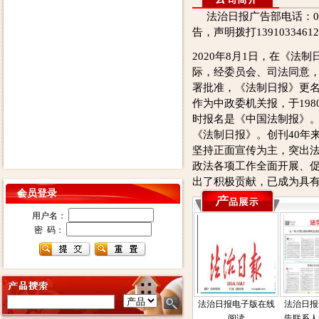
法治日报广告部电话：0105
告，声明拨打139103346
2020年8月1日，在《法制
际，经委员会、司法同意
署批准，《法制日报》更
作为中政委机关报，于198
时报名是《中国法制报》。
《法制日报》。创刊40年
坚持正面宣传为主，突出
政法各项工作全面开展、
出了积极贡献，已成为具
会员登录
用户名：
密 码：
法治日报电子版在线
法治日报
阅读
告联系人