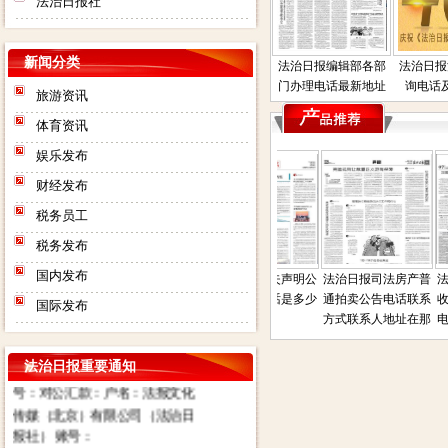
法治日报社
新闻分类
法治日报编辑部各部
法治日报
门办理电话最新地址
询电话
旅游资讯
体育资讯
娱乐发布
财经发布
税务员工
税务发布
国内发布
法治日报电子版在线
法治日报遗失声明公
法治日报司法房产普
法
阅读
告联系人电话是多少
通拍卖公告电话联系
收
国际发布
登报
方式联系人地址在那
电
法治日报社：法治日报汇款账
法治日报重要通知
号：对公汇款：户名：法报文化
传媒（北京）有限公司（法治日
报社） 账号：