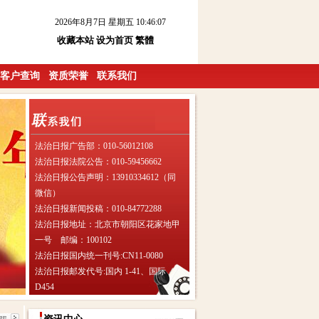
2026年8月7日 星期五 10:46:07
收藏本站
设为首页
繁體
客户查询
资质荣誉
联系我们
法治日报广告部：010-56012108
法治日报法院公告：010-59456662
法治日报公告声明：13910334612（同
微信）
法治日报新闻投稿：010-84772288
法治日报地址：北京市朝阳区花家地甲
一号 邮编：100102
法治日报国内统一刊号:CN11-0080
法治日报邮发代号:国内 1-41、国际
D454