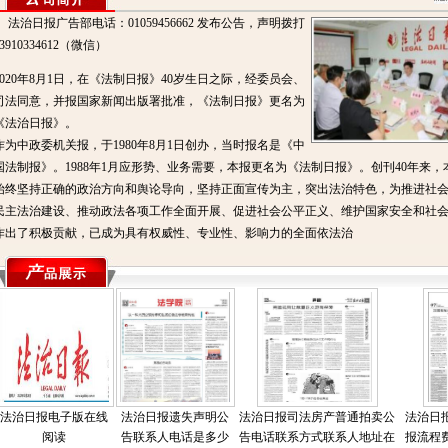
法治日报广告部电话：01059456662 发布公告，声明拨打
13910334612（微信）
2020年8月1日，在《法制日报》40岁生日之际，经委员会、
司法同意，并报国家新闻出版署批准，《法制日报》更名为
《法治日报》。
作为中政委机关报，于1980年8月1日创办，当时报名是《中
国法制报》。1988年1月应形势、业务需要，本报更名为《法制日报》。创刊40年来，
始终坚持正确的政治方向和舆论导向，坚持正面宣传为主，突出法治特色，为推进社
民主法治建设、推动政法各项工作全面开展、促进社会公平正义、维护国家安全和社
作出了积极贡献，已成为具有权威性、专业性、影响力的全面依法治
法治日报电子版在线
法治日报遗失声明公
法治日报司法房产普通拍卖公
法治日
阅读
告联系人电话是多少
告电话联系方式联系人地址在
报流程