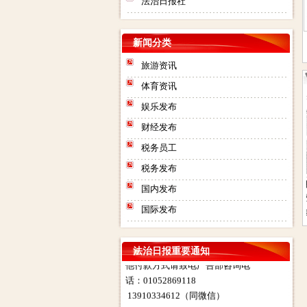
法治日报社
新闻分类
旅游资讯
体育资讯
娱乐发布
财经发布
税务员工
税务发布
法治日报社：法治日报汇款账
号：对公汇款：户名：法报文化
法治日报电子版在线
法治日报遗失声明公
法治日报司法房产普
法治日报
国内发布
阅读
告联系人电话是多少
通拍卖公告电话联系
收公告登
传媒（北京）有限公司（法治日
国际发布
登报
方式联系人地址在那
电话是多
报社） 账号：
0200003509000184902 开户行：
北京工商银行望京支行营业部 其
法治日报重要通知
他付款方式请致电广告部咨询电
话：01052869118
13910334612（同微信）