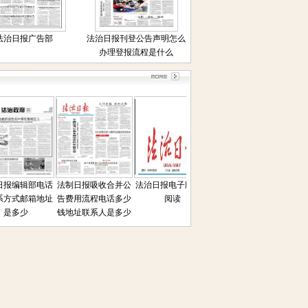
法治日报广告部
法治日报刊登公告声明怎么
办理登报流程是什么
报编辑部电话
法制日报吸收合并公
法治日报电子版在线
法治日报遗失声明公
法治日
方式邮箱地址
告费用流程电话多少
阅读
告联系人电话是多少
通拍卖
是多少
钱地址联系人是多少
登报
方式联