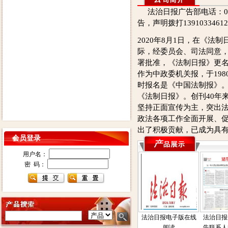
法治日报广告部电话：0105
告，声明拨打139103346
2020年8月1日，在《法制
际，经委员会、司法同意
署批准，《法制日报》更
作为中政委机关报，于198
时报名是《中国法制报》。
《法制日报》。创刊40年
坚持正面宣传为主，突出
政法各项工作全面开展、
出了积极贡献，已成为具
会员登录
用户名：
密 码：
法治日报电子版在线
法治日报
阅读
告联系人