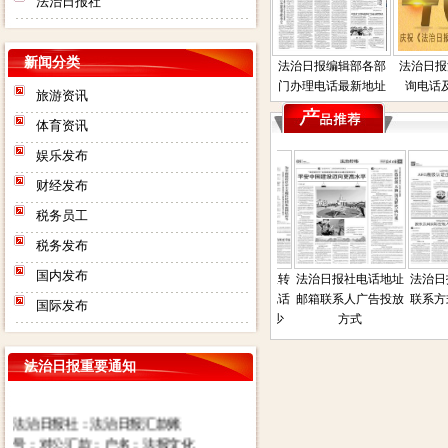
法治日报社
新闻分类
法治日报编辑部各部
法治日报
门办理电话最新地址
询电话
旅游资讯
体育资讯
娱乐发布
财经发布
税务员工
税务发布
国内发布
司法房产普
法治日报债权债务催
法治日报刊登债权转
法治日报社电话地址
法治日
告电话联系
收公告登报流程费用
让公告费用联系电话
邮箱联系人广告投放
联系方
国际发布
人地址在那
电话是多少联系人电
方式联系人是多少
方式
话
法治日报重要通知
法治日报社：法治日报汇款账
号：对公汇款：户名：法报文化