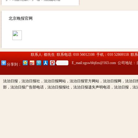
传媒（北京）有限公司（法治日
报社） 账号：
0200003509000184902 开户行：
北京晚报官网
北京工商银行望京支行营业部 其
他付款方式请致电广告部咨询电
话：01052869118
13910334612（同微信）
联系人: 都先生 联系电话: 010 56012108 手机：010 52869118 联
E_mail:zgswbbjfzx@163.c
分享到：
法治日报，法治日报社，法治日报网站，法治日报官方网站，法治日报网，法治日
部，法治日报广告部电话，法治日报报社，法治日报遗失声明电话，法治日报，法治日报