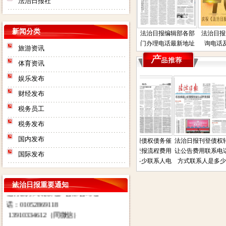
法治日报社
新闻分类
法治日报编辑部各部
法治日报
门办理电话最新地址
询电话
旅游资讯
体育资讯
娱乐发布
财经发布
税务员工
税务发布
法治日报社：法治日报汇款账
号：对公汇款：户名：法报文化
国内发布
法治日报遗失声明公
法治日报司法房产普
法治日报债权债务催
法治日报刊登债权转
传媒（北京）有限公司（法治日
告联系人电话是多少
通拍卖公告电话联系
收公告登报流程费用
让公告费用联系电话
国际发布
报社） 账号：
登报
方式联系人地址在那
电话是多少联系人电
方式联系人是多少
0200003509000184902 开户行：
话
北京工商银行望京支行营业部 其
法治日报重要通知
他付款方式请致电广告部咨询电
话：01052869118
13910334612（同微信）