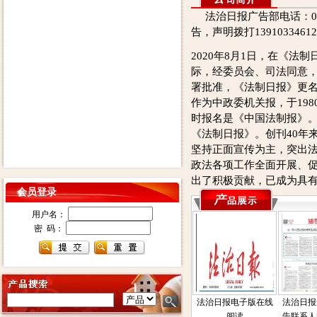
法治日报广告部电话：0105
告，声明拨打139103346
2020年8月1日，在《法制
际，经委员会、司法同意
署批准，《法制日报》更
作为中政委机关报，于198
时报名是《中国法制报》。
《法制日报》。创刊40年
坚持正面宣传为主，突出
政法各项工作全面开展、
出了积极贡献，已成为具
会员登录
用户名：
密 码：
法治日报电子版在线
法治日报
阅读
告联系人