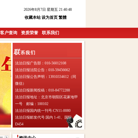
2026年8月7日 星期五 21:40:49
收藏本站
设为首页
繁體
客户查询
资质荣誉
联系我们
法治日报广告部：010-56012108
法治日报法院公告：010-59456662
法治日报公告声明：13910334612（同
微信）
法治日报新闻投稿：010-84772288
法治日报地址：北京市朝阳区花家地甲
一号 邮编：100102
法治日报国内统一刊号:CN11-0080
法治日报邮发代号:国内 1-41、国际
D454