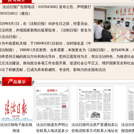
法治日报广告部电话：01059456662 发布公告，声明拨打
13910334612（微信）
2020年8月1日，在《法制日报》40岁生日之际，经委员会、
司法同意，并报国家新闻出版署批准，《法制日报》更名为
《法治日报》。
作为中政委机关报，于1980年8月1日创办，当时报名是《中
国法制报》。1988年1月应形势、业务需要，本报更名为《法制日报》。创刊40年来，
始终坚持正确的政治方向和舆论导向，坚持正面宣传为主，突出法治特色，为推进社
民主法治建设、推动政法各项工作全面开展、促进社会公平正义、维护国家安全和社
作出了积极贡献，已成为具有权威性、专业性、影响力的全面依法治
法治日报电子版在线
法治日报遗失声明公
法治日报司法房产普通拍卖公
法治日
阅读
告联系人电话是多少
告电话联系方式联系人地址在
报流程