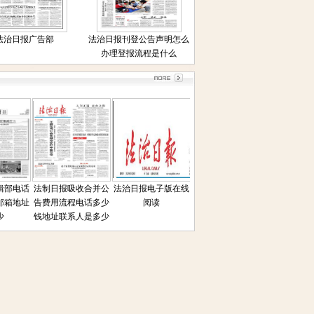
法治日报广告部
法治日报刊登公告声明怎么
办理登报流程是什么
部电话
法制日报吸收合并公
法治日报电子版在线
法治日报遗失声明公
法治日报司
箱地址
告费用流程电话多少
阅读
告联系人电话是多少
通拍卖公告
钱地址联系人是多少
登报
方式联系人