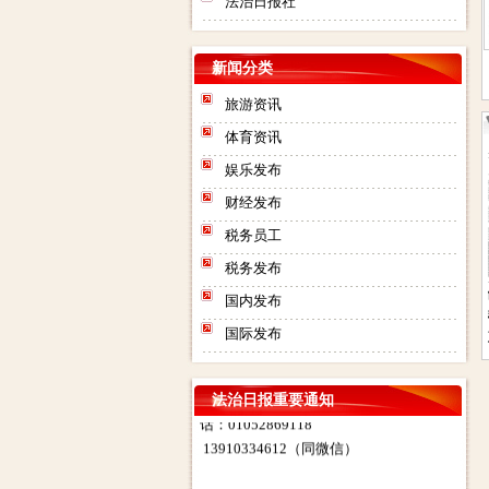
法治日报社
新闻分类
旅游资讯
体育资讯
娱乐发布
财经发布
税务员工
法治日报社：法治日报汇款账
税务发布
号：对公汇款：户名：法报文化
法治日报电子版在线
法治日报遗失声明公
法治日报司法房产普
法治日报债权债
传媒（北京）有限公司（法治日
国内发布
阅读
告联系人电话是多少
通拍卖公告电话联系
收公告登报流程
报社） 账号：
国际发布
登报
方式联系人地址在那
电话是多少联系
0200003509000184902 开户行：
话
北京工商银行望京支行营业部 其
他付款方式请致电广告部咨询电
法治日报重要通知
话：01052869118
13910334612（同微信）