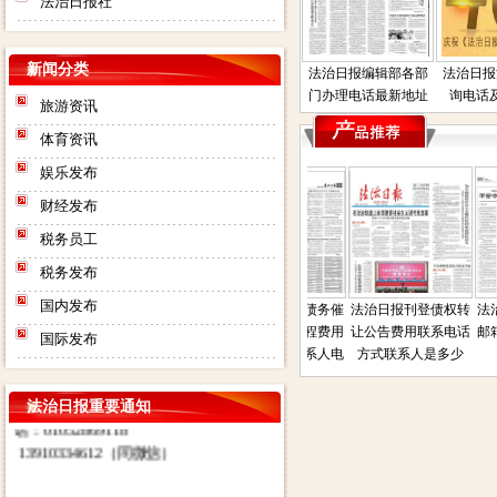
法治日报社
新闻分类
法治日报编辑部各部
法治日报
门办理电话最新地址
询电话
旅游资讯
体育资讯
娱乐发布
财经发布
税务员工
法治日报社：法治日报汇款账
税务发布
号：对公汇款：户名：法报文化
传媒（北京）有限公司（法治日
国内发布
日报遗失声明公
法治日报司法房产普
法治日报债权债务催
法治日报刊登债权转
法治
报社） 账号：
系人电话是多少
通拍卖公告电话联系
收公告登报流程费用
让公告费用联系电话
邮箱
国际发布
0200003509000184902 开户行：
登报
方式联系人地址在那
电话是多少联系人电
方式联系人是多少
北京工商银行望京支行营业部 其
话
他付款方式请致电广告部咨询电
法治日报重要通知
话：01052869118
13910334612（同微信）