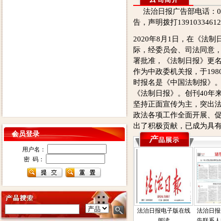
法治日报广告部电话：0105
告，声明拨打139103346
2020年8月1日，在《法制
际，经委员会、司法同意
署批准，《法制日报》更
作为中政委机关报，于198
时报名是《中国法制报》。
《法制日报》。创刊40年
坚持正面宣传为主，突出
政法各项工作全面开展、
出了积极贡献，已成为具
会员登录
用户名：
密 码：
法治日报电子版在线
法治日报
阅读
告联系人