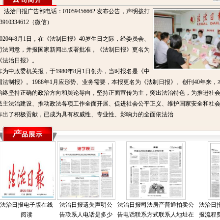
法治日报广告部电话：01059456662 发布公告，声明拨打
13910334612（微信）
2020年8月1日，在《法制日报》40岁生日之际，经委员会、
司法同意，并报国家新闻出版署批准，《法制日报》更名为
《法治日报》。
作为中政委机关报，于1980年8月1日创办，当时报名是《中
国法制报》。1988年1月应形势、业务需要，本报更名为《法制日报》。创刊40年来，
始终坚持正确的政治方向和舆论导向，坚持正面宣传为主，突出法治特色，为推进社
民主法治建设、推动政法各项工作全面开展、促进社会公平正义、维护国家安全和社
作出了积极贡献，已成为具有权威性、专业性、影响力的全面依法治
法治日报电子版在线
法治日报遗失声明公
法治日报司法房产普通拍卖公
法治日
阅读
告联系人电话是多少
告电话联系方式联系人地址在
报流程