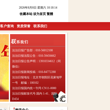
2026年8月8日 星期六 10:18:15
收藏本站
设为首页
繁體
客户查询
资质荣誉
联系我们
法治日报广告部：010-56012108
法治日报法院公告：010-59456662
法治日报公告声明：13910334612（同
微信）
法治日报新闻投稿：010-84772288
法治日报地址：北京市朝阳区花家地甲
一号 邮编：100102
法治日报国内统一刊号:CN11-0080
法治日报邮发代号:国内 1-41、国际
D454