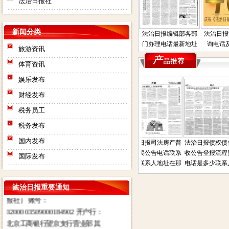
法治日报社
新闻分类
法治日报编辑部各部
法治日报
门办理电话最新地址
询电话
旅游资讯
体育资讯
娱乐发布
财经发布
税务员工
税务发布
国内发布
法治日报电子版在线
法治日报遗失声明公
法治日报司法房产普
法治日报债权债务
阅读
告联系人电话是多少
通拍卖公告电话联系
收公告登报流程费
国际发布
登报
方式联系人地址在那
电话是多少联系人
法治日报社：法治日报汇款账
话
号：对公汇款：户名：法报文化
传媒（北京）有限公司（法治日
法治日报重要通知
报社） 账号：
0200003509000184902 开户行：
北京工商银行望京支行营业部 其