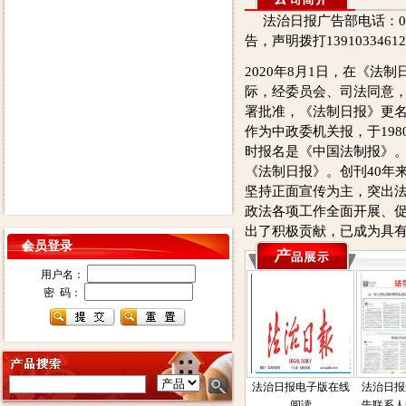
法治日报广告部电话：0105
告，声明拨打139103346
2020年8月1日，在《法制
际，经委员会、司法同意
署批准，《法制日报》更
作为中政委机关报，于198
时报名是《中国法制报》。
《法制日报》。创刊40年
坚持正面宣传为主，突出
政法各项工作全面开展、
出了积极贡献，已成为具
会员登录
用户名：
密 码：
法治日报电子版在线
法治日报
阅读
告联系人