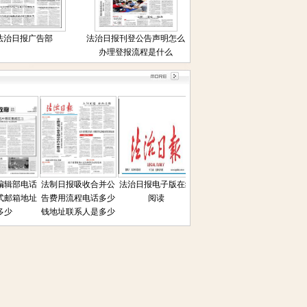
法治日报广告部
法治日报刊登公告声明怎么
办理登报流程是什么
辑部电话
法制日报吸收合并公
法治日报电子版在线
法治日报遗失声明公
法治日报
邮箱地址
告费用流程电话多少
阅读
告联系人电话是多少
通拍卖公
少
钱地址联系人是多少
登报
方式联系