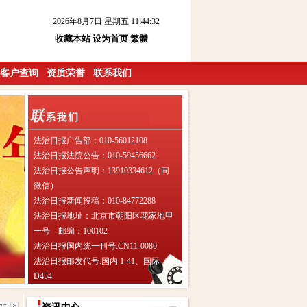
2026年8月7日 星期五 11:44:32
收藏本站
设为首页
繁體
客户查询
资质荣誉
联系我们
法治日报广告部：010-56012108
法治日报法院公告：010-59456662
法治日报公告声明：13910334612（同
微信）
法治日报新闻投稿：010-84772288
法治日报地址：北京市朝阳区花家地甲
一号 邮编：100102
法治日报国内统一刊号:CN11-0080
法治日报邮发代号:国内 1-41、国际
D454