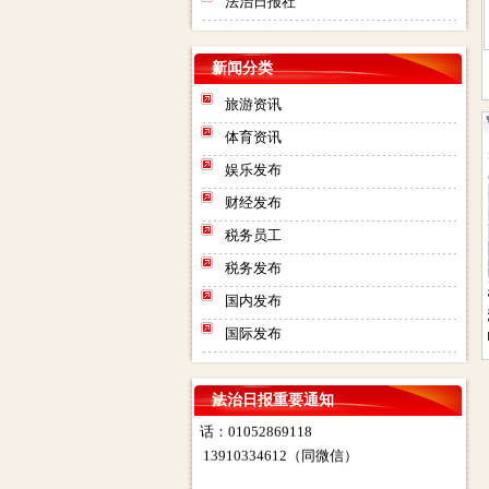
法治日报社
新闻分类
旅游资讯
体育资讯
娱乐发布
财经发布
税务员工
法治日报社：法治日报汇款账
税务发布
号：对公汇款：户名：法报文化
法治日报电子版在线
法治日报遗失声明公
法治日报司法房产普
法治日报债权
国内发布
传媒（北京）有限公司（法治日
阅读
告联系人电话是多少
通拍卖公告电话联系
收公告登报流
报社） 账号：
国际发布
登报
方式联系人地址在那
电话是多少联
0200003509000184902 开户行：
话
北京工商银行望京支行营业部 其
他付款方式请致电广告部咨询电
法治日报重要通知
话：01052869118
13910334612（同微信）