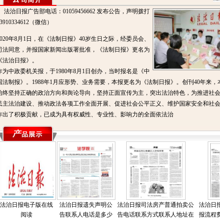
法治日报广告部电话：01059456662 发布公告，声明拨打
13910334612（微信）
2020年8月1日，在《法制日报》40岁生日之际，经委员会、
司法同意，并报国家新闻出版署批准，《法制日报》更名为
《法治日报》。
作为中政委机关报，于1980年8月1日创办，当时报名是《中
国法制报》。1988年1月应形势、业务需要，本报更名为《法制日报》。创刊40年来，
始终坚持正确的政治方向和舆论导向，坚持正面宣传为主，突出法治特色，为推进社
民主法治建设、推动政法各项工作全面开展、促进社会公平正义、维护国家安全和社
作出了积极贡献，已成为具有权威性、专业性、影响力的全面依法治
法治日报电子版在线
法治日报遗失声明公
法治日报司法房产普通拍卖公
法治日
阅读
告联系人电话是多少
告电话联系方式联系人地址在
报流程