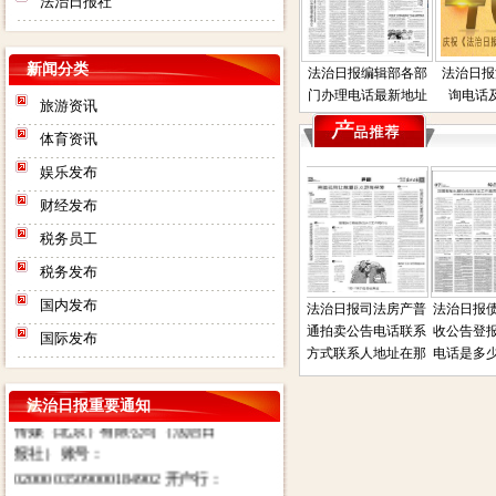
法治日报社
新闻分类
法治日报编辑部各部
法治日报
门办理电话最新地址
询电话
旅游资讯
体育资讯
娱乐发布
财经发布
税务员工
税务发布
国内发布
法治日报电子版在线
法治日报遗失声明公
法治日报司法房产普
法治日报债
阅读
告联系人电话是多少
通拍卖公告电话联系
收公告登报
国际发布
登报
方式联系人地址在那
电话是多少
法治日报社：法治日报汇款账
话
号：对公汇款：户名：法报文化
法治日报重要通知
传媒（北京）有限公司（法治日
报社） 账号：
0200003509000184902 开户行：