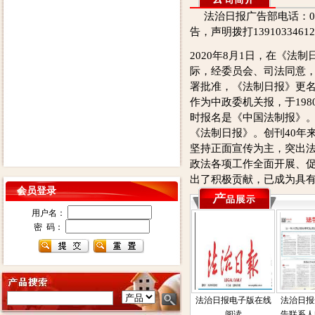
法治日报广告部电话：0105
告，声明拨打139103346
2020年8月1日，在《法制
际，经委员会、司法同意
署批准，《法制日报》更
作为中政委机关报，于198
时报名是《中国法制报》。
《法制日报》。创刊40年
坚持正面宣传为主，突出
政法各项工作全面开展、
出了积极贡献，已成为具
会员登录
用户名：
密 码：
法治日报电子版在线
法治日报
阅读
告联系人