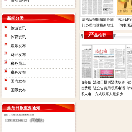
法治日报社
新闻分类
法治日报编辑部各部
法治日报
门办理电话最新地址
询电话
旅游资讯
体育资讯
娱乐发布
财经发布
税务员工
法治日报社：法治日报汇款账
税务发布
号：对公汇款：户名：法报文化
传媒（北京）有限公司（法治日
国内发布
日报遗失声明公
法治日报司法房产普
法治日报债权债务催
法治日报刊登债权转
法治
报社） 账号：
系人电话是多少
通拍卖公告电话联系
收公告登报流程费用
让公告费用联系电话
邮箱
国际发布
0200003509000184902 开户行：
登报
方式联系人地址在那
电话是多少联系人电
方式联系人是多少
北京工商银行望京支行营业部 其
话
他付款方式请致电广告部咨询电
法治日报重要通知
话：01052869118
13910334612（同微信）