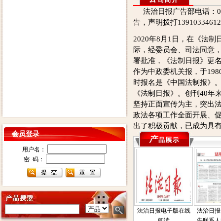
法治日报广告部电话：0105
告，声明拨打139103346
2020年8月1日，在《法制
际，经委员会、司法同意
署批准，《法制日报》更
作为中政委机关报，于198
时报名是《中国法制报》。
《法制日报》。创刊40年
坚持正面宣传为主，突出
政法各项工作全面开展、
出了积极贡献，已成为具
会员登录
用户名：
密 码：
法治日报电子版在线
法治日报
阅读
告联系人