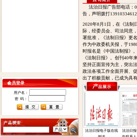
法治日报广告部电话：0105
告，声明拨打139103346
2020年8月1日，在《法制
际，经委员会、司法同意
署批准，《法制日报》更
作为中政委机关报，于198
时报名是《中国法制报》。
《法制日报》。创刊40年
坚持正面宣传为主，突出
政法各项工作全面开展、
出了积极贡献，已成为具
会员登录
用户名：
密 码：
法治日报电子版在线
法治日报
阅读
告联系人