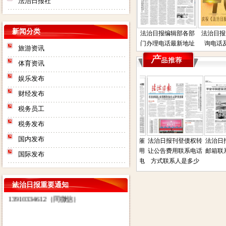
法治日报社
新闻分类
法治日报编辑部各部
法治日报
门办理电话最新地址
询电话
旅游资讯
体育资讯
娱乐发布
财经发布
法治日报社：法治日报汇款账
税务员工
号：对公汇款：户名：法报文化
税务发布
传媒（北京）有限公司（法治日
国内发布
遗失声明公
法治日报司法房产普
法治日报债权债务催
法治日报刊登债权转
法治日报
报社） 账号：
电话是多少
通拍卖公告电话联系
收公告登报流程费用
让公告费用联系电话
邮箱联系
0200003509000184902 开户行：
国际发布
报
方式联系人地址在那
电话是多少联系人电
方式联系人是多少
北京工商银行望京支行营业部 其
话
他付款方式请致电广告部咨询电
法治日报重要通知
话：01052869118
13910334612（同微信）