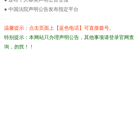
人民法院报遗失办理方法及流程
告、等各类公告，个人身份证
● 中国法院声明公告发布指定平台
人民法院报广告部发布广告流程及方
人民法院报是由人民法院主办的
法
收入最高、社会影响力最大的
人民法院报身份证丢失登报方法
“为读者服务，与读者俱进”
温馨提示：点击页面上【蓝色电话】可直接拨号。
注销公告如何在人民法院报发布
道中，强调以人为本，为百姓
特别提示：本网站只办理声明公告，其他事项请登录官网查
山东公司减资公告广告登报流程及费
报队伍与品牌之间的关系。 连续
用
询，勿扰！！
牌”。
人民法院报公章登报办理流程及方法
近年来，人民法院报主动适应
办理法人证书登报注意事项
构建全新影响力这一目标，实
如何办理人民法院报拍卖公告登报及
生产、智能化大数据应用的智能
办
的传媒业态新格局
人民法院报新闻热线电话
特色
强调新闻性——以最快的速度
热门点击
注重贴近性——贴近社会，贴
人民法院报投稿邮箱
重视参与性——积极组织，参
突出服务性——利用资源优势
人民法院报电子版在线阅读
追求文化性——讲究文化品位
人民法院报货物进口证明书遗失登报
发行范围
人民法院报记者之家
北京、沈阳、济南、青岛、淄
人民法院报编辑部
泽。