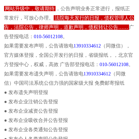
网站升级中，敬请期待
，公告声明业务正常进行，报纸正
常发行，可放心办理。
法院每天发行的日报，债权管理人公
告，法院公告，律师声明，道歉声明，债权转让公告……
广
告登报电话：
010-56012108
。
报社介绍
报纸概况
齐鲁晚报
遗失声明
注销公
如果需要发布声明，公告请致电
13910334612
（同微信），
山东商报
山东法制
拍卖公告
法院公告
个人公
官方媒体登报，全国公开发行的日报，省级报纸，，北京官
方登报中心，权威，高效 广告部登报电话：
010-56012108
。
本页位置:首页>>拍卖公告>>新闻动态
如果需要发布遗失声明，公告请致电
13910334612
（同微
站内搜索
新闻动态
信）中国司法系统公信力强的国家级大报 免费邮寄报纸
● 发布遗失声明登报
● 发布企业注销公告登报
● 发布企业减资公告登报
人民法院主办的人民法院报
● 发布企业吸收合并公告登报
人民法院报广告部电话：
4008
最新动态
● 发布企业各类通知公告登报
办理各种挂失声明，遗失声明
人民法院报公告发布流程及费用
产地证书 检疫证书 商检证书
● 发布个人各类声明公告登报