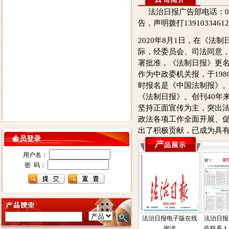
法治日报广告部电话：0105
告，声明拨打139103346
2020年8月1日，在《法制
际，经委员会、司法同意
署批准，《法制日报》更
作为中政委机关报，于198
时报名是《中国法制报》。
《法制日报》。创刊40年
坚持正面宣传为主，突出
政法各项工作全面开展、
出了积极贡献，已成为具
会员登录
用户名：
密 码：
法治日报电子版在线
法治日报
阅读
告联系人