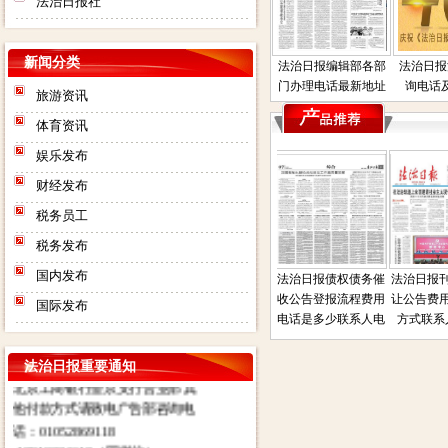
法治日报社
新闻分类
法治日报编辑部各部
法治日报
门办理电话最新地址
询电话
旅游资讯
体育资讯
娱乐发布
财经发布
税务员工
税务发布
法治日报社：法治日报汇款账
国内发布
版在线
法治日报遗失声明公
法治日报司法房产普
法治日报债权债务催
法治日报刊
号：对公汇款：户名：法报文化
告联系人电话是多少
通拍卖公告电话联系
收公告登报流程费用
让公告费用
国际发布
传媒（北京）有限公司（法治日
登报
方式联系人地址在那
电话是多少联系人电
方式联系人
报社） 账号：
话
0200003509000184902 开户行：
法治日报重要通知
北京工商银行望京支行营业部 其
他付款方式请致电广告部咨询电
话：01052869118