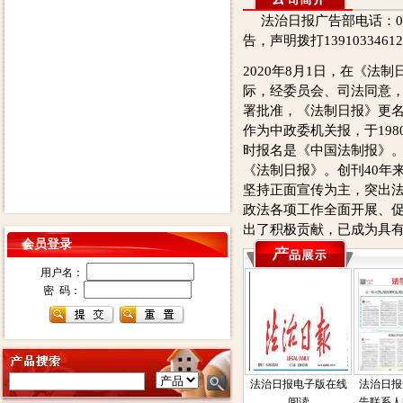
法治日报广告部电话：0105
告，声明拨打139103346
2020年8月1日，在《法制
际，经委员会、司法同意
署批准，《法制日报》更
作为中政委机关报，于198
时报名是《中国法制报》。
《法制日报》。创刊40年
坚持正面宣传为主，突出
政法各项工作全面开展、
出了积极贡献，已成为具
会员登录
用户名：
密 码：
法治日报电子版在线
法治日报
阅读
告联系人