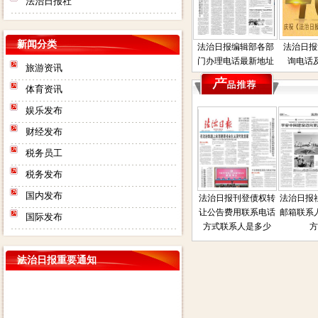
法治日报社
新闻分类
法治日报编辑部各部
法治日报
门办理电话最新地址
询电话
旅游资讯
体育资讯
娱乐发布
财经发布
税务员工
税务发布
国内发布
失声明公
法治日报司法房产普
法治日报债权债务催
法治日报刊登债权转
法治日报社
话是多少
通拍卖公告电话联系
收公告登报流程费用
让公告费用联系电话
邮箱联系人
国际发布
方式联系人地址在那
电话是多少联系人电
方式联系人是多少
方
话
法治日报重要通知