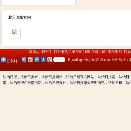
法治日报社：法治日报汇款账
号：对公汇款：户名：法报文化
北京晚报官网
传媒（北京）有限公司（法治日
报社） 账号：
0200003509000184902 开户行：
北京工商银行望京支行营业部 其
他付款方式请致电广告部咨询电
联系人: 都先生 联系电话: 010 56012108 手机：010 52869118 联
话：01052869118
13910334612（同微信）
E_mail:zgswbbjfzx@163.c
分享到：
法治日报，法治日报社，法治日报网站，法治日报官方网站，法治日报网，法治日
部，法治日报广告部电话，法治日报报社，法治日报遗失声明电话，法治日报，法治日报