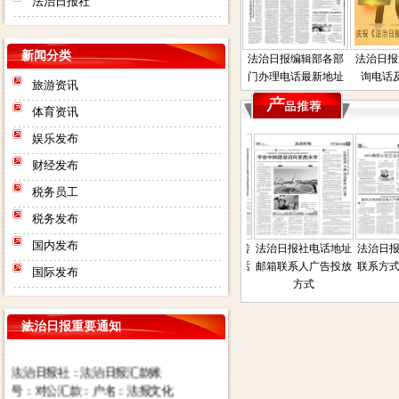
法治日报社
新闻分类
法治日报编辑部各部
法治日报
门办理电话最新地址
询电话
旅游资讯
体育资讯
娱乐发布
财经发布
税务员工
税务发布
国内发布
法房产普
法治日报债权债务催
法治日报刊登债权转
法治日报社电话地址
法治日报
电话联系
收公告登报流程费用
让公告费用联系电话
邮箱联系人广告投放
联系方式
国际发布
地址在那
电话是多少联系人电
方式联系人是多少
方式
话
法治日报重要通知
法治日报社：法治日报汇款账
号：对公汇款：户名：法报文化