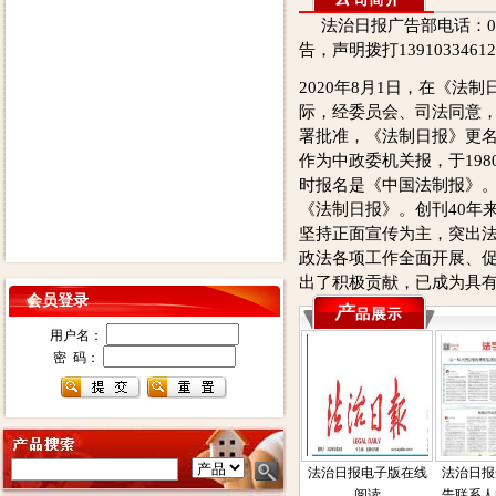
法治日报广告部电话：0105
告，声明拨打139103346
2020年8月1日，在《法制
际，经委员会、司法同意
署批准，《法制日报》更
作为中政委机关报，于198
时报名是《中国法制报》。
《法制日报》。创刊40年
坚持正面宣传为主，突出
政法各项工作全面开展、
出了积极贡献，已成为具
会员登录
用户名：
密 码：
法治日报电子版在线
法治日报
阅读
告联系人