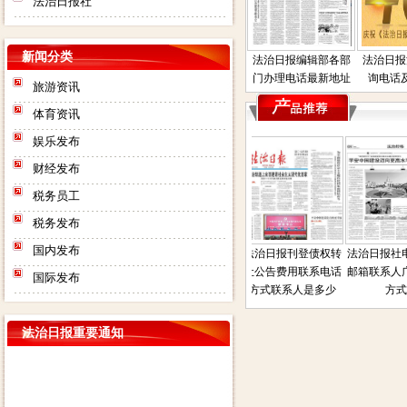
法治日报社
新闻分类
法治日报编辑部各部
法治日报
门办理电话最新地址
询电话
旅游资讯
体育资讯
娱乐发布
财经发布
税务员工
税务发布
国内发布
声明公
法治日报司法房产普
法治日报债权债务催
法治日报刊登债权转
法治日报社电
是多少
通拍卖公告电话联系
收公告登报流程费用
让公告费用联系电话
邮箱联系人广
国际发布
方式联系人地址在那
电话是多少联系人电
方式联系人是多少
方式
话
法治日报重要通知