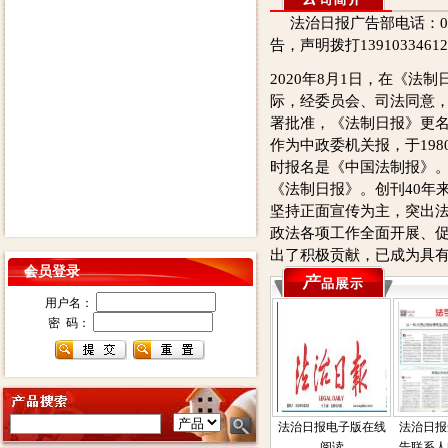
法治日报广告部电话：0105
告，声明拨打139103346
2020年8月1日，在《法制
际，经委员会、司法同意
署批准，《法制日报》更
作为中政委机关报，于198
时报名是《中国法制报》。
《法制日报》。创刊40年
坚持正面宣传为主，突出
政法各项工作全面开展、
出了积极贡献，已成为具
会员登录
用户名：
密 码：
法治日报电子版在线
法治日报
阅读
告联系人