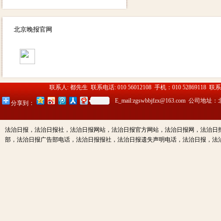
法治日报社：法治日报汇款账
号：对公汇款：户名：法报文化
北京晚报官网
传媒（北京）有限公司（法治日
报社） 账号：
0200003509000184902 开户行：
北京工商银行望京支行营业部 其
他付款方式请致电广告部咨询电
话：01052869118
联系人: 都先生 联系电话: 010 56012108 手机：010 52869118 联
13910334612（同微信）
E_mail:zgswbbjfzx@163.c
分享到：
法治日报，法治日报社，法治日报网站，法治日报官方网站，法治日报网，法治日
部，法治日报广告部电话，法治日报报社，法治日报遗失声明电话，法治日报，法治日报