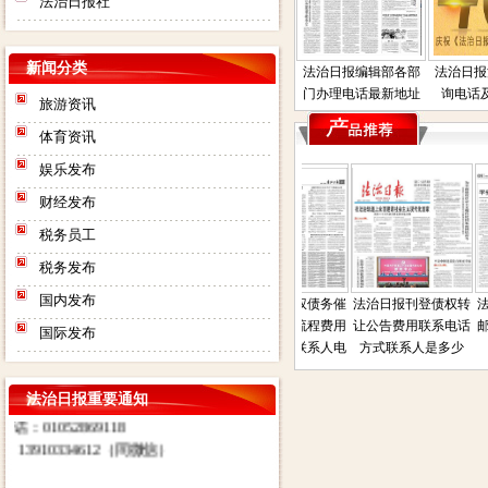
法治日报社
新闻分类
法治日报编辑部各部
法治日报
门办理电话最新地址
询电话
旅游资讯
体育资讯
娱乐发布
财经发布
税务员工
法治日报社：法治日报汇款账
税务发布
号：对公汇款：户名：法报文化
国内发布
传媒（北京）有限公司（法治日
日报遗失声明公
法治日报司法房产普
法治日报债权债务催
法治日报刊登债权转
法
报社） 账号：
系人电话是多少
通拍卖公告电话联系
收公告登报流程费用
让公告费用联系电话
邮
国际发布
登报
方式联系人地址在那
电话是多少联系人电
方式联系人是多少
0200003509000184902 开户行：
话
北京工商银行望京支行营业部 其
他付款方式请致电广告部咨询电
法治日报重要通知
话：01052869118
13910334612（同微信）