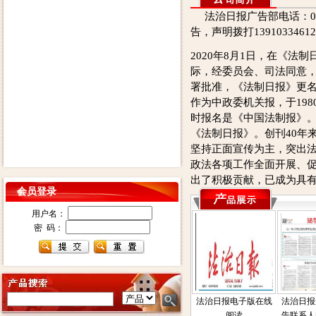
法治日报广告部电话：0105
告，声明拨打139103346
2020年8月1日，在《法制
际，经委员会、司法同意
署批准，《法制日报》更
作为中政委机关报，于198
时报名是《中国法制报》。
《法制日报》。创刊40年
坚持正面宣传为主，突出
政法各项工作全面开展、
出了积极贡献，已成为具
会员登录
用户名：
密 码：
法治日报电子版在线
法治日报
阅读
告联系人